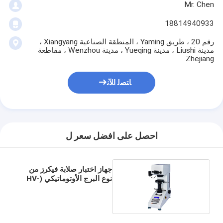
Mr. Chen
18814940933
رقم 20 ، طريق Yaming ، المنطقة الصناعية Xiangyang ،
مدينة Liushi ، مدينة Yueqing ، مدينة Wenzhou ، مقاطعة
Zhejiang
ﺎﺘﺼﻟ ﺍﻶﻧ
احصل على افضل سعر ل
جهاز اختبار صلابة فيكرز من
نوع البرج الأوتوماتيكي (HV-
10Z)