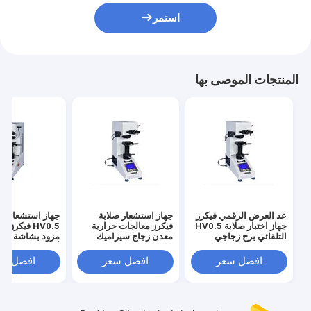
استمر
المنتجات الموصى بها
عد العرض الرقمي فيكرز
جهاز استشعار صلابة
جهاز استشعار ر
جهاز اختبار صلابة HV0.5
فيكرز معالجات حرارية
HV0.5 فيكرز ل
التلقائي برج زجاجي
معدن زجاج سيراميك
مزود بشاشة عرض
سيراميك
أوتوماتيكية برج
افضل سعر
افضل سعر
افضل سع