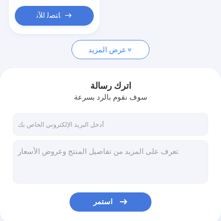
ﺎﺘﺼﻟ ﺍﻶﻧ
عرض المزيد
اترك رسالة
سوف نقوم بالرد بسرعة
استمر