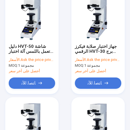
جهاز اختبار صلابة فيكرز
دليل HVT-50 شاشة
الرقمي HVT-30 برج
تعمل باللمس آلة اختبار
يدوي HV30
صلابة الرقمية
Ask the price privately
الأسعار:
Ask the price privately
الأسعار:
1 مجموعة
MOQ:
1 مجموعة
MOQ:
أحصل على آخر سعر
أحصل على آخر سعر
ﺎﺘﺼﻟ ﺍﻶﻧ
ﺎﺘﺼﻟ ﺍﻶﻧ
منزل
المنتجات
حول بنا