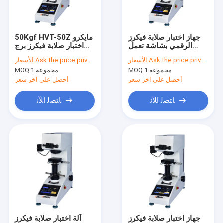
اتصل بنا
جهاز اختبار صلابة فيكرز
50Kgf HVT-50Z مايكرو
الرقمي بشاشة تعمل
اختبار صلابة فيكرز برج
اختبار صلابة مايكرو فيكرز
باللمس 20 كجم HV20
التلقائي
Ask the price privately
الأسعار:
Ask the price privately
الأسعار:
1 مجموعة
MOQ:
1 مجموعة
MOQ:
جهاز اختبار الصلابة الرقمي فيكرز
أحصل على آخر سعر
أحصل على آخر سعر
اختبار صلابة روكويل
ﺎﺘﺼﻟ ﺍﻶﻧ
ﺎﺘﺼﻟ ﺍﻶﻧ
آلة طحن وتلميع العينات المعدنية
آلة قطع العينة المعدنية
الصحافة تصاعد المعادن
اختبار صلابة برينل
اختبار خشونة السطح
جهاز اختبار صلابة فيكرز
آلة اختبار صلابة فيكرز