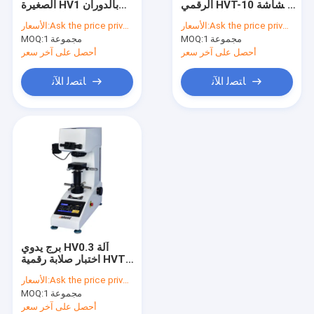
الرقمي HVT-10 بشاشة
الصغيرة HV1 بالدوران
جهاز اختبار صلابة ليب المحمول
تعمل باللمس 10kgf
التلقائي 1kgf
Ask the price privately
الأسعار:
Ask the price privately
الأسعار:
1 مجموعة
MOQ:
1 مجموعة
اختبار صلابة ويبستر
MOQ:
أحصل على آخر سعر
أحصل على آخر سعر
اختبار صلابة باركول
ﺎﺘﺼﻟ ﺍﻶﻧ
ﺎﺘﺼﻟ ﺍﻶﻧ
اختبار صلابة الشاطئ
برج يدوي HV0.3 آلة
اختبار صلابة رقمية HVT-
5
Ask the price privately
الأسعار:
1 مجموعة
MOQ:
أحصل على آخر سعر