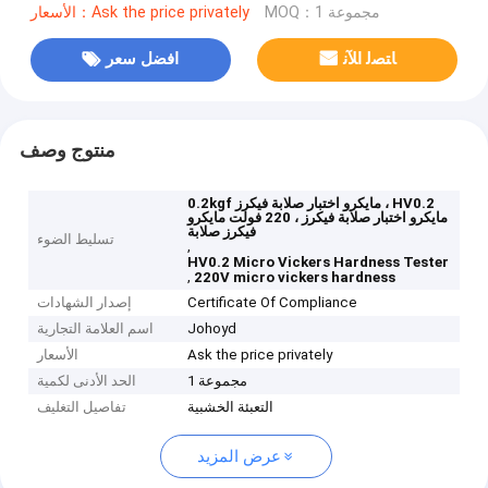
MOQ：1 مجموعة
الأسعار：Ask the price privately
ﺎﺘﺼﻟ ﺍﻶﻧ
افضل سعر
منتوج وصف
0.2kgf مايكرو اختبار صلابة فيكرز ، HV0.2
مايكرو اختبار صلابة فيكرز ، 220 فولت مايكرو
فيكرز صلابة
تسليط الضوء
,
HV0.2 Micro Vickers Hardness Tester
,
220V micro vickers hardness
Certificate Of Compliance
إصدار الشهادات
Johoyd
اسم العلامة التجارية
Ask the price privately
الأسعار
1 مجموعة
الحد الأدنى لكمية
التعبئة الخشبية
تفاصيل التغليف
عرض المزيد