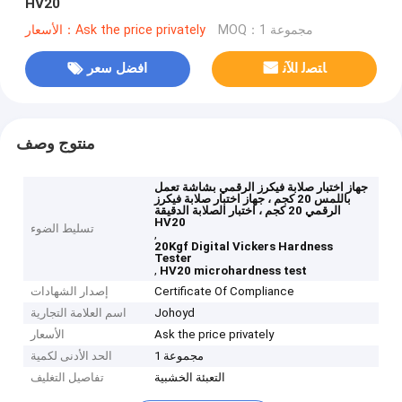
HV20
MOQ：1 مجموعة
الأسعار：Ask the price privately
ﺎﺘﺼﻟ ﺍﻶﻧ
افضل سعر
منتوج وصف
جهاز اختبار صلابة فيكرز الرقمي بشاشة تعمل
باللمس 20 كجم ، جهاز اختبار صلابة فيكرز
الرقمي 20 كجم ، اختبار الصلابة الدقيقة
HV20
تسليط الضوء
,
20Kgf Digital Vickers Hardness
Tester
,
HV20 microhardness test
Certificate Of Compliance
إصدار الشهادات
Johoyd
اسم العلامة التجارية
Ask the price privately
الأسعار
1 مجموعة
الحد الأدنى لكمية
التعبئة الخشبية
تفاصيل التغليف